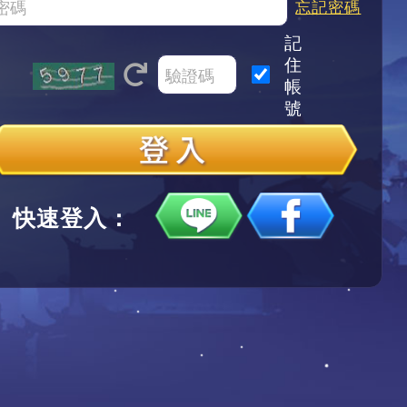
忘記密碼
記
住
帳
號
快速登入：